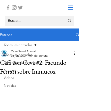
Entrada
Todas las entradas
Ceva Salud Animal
Todas las entradas
28 jun 2023
1 min de lectura
Café con Ceva #2: Facundo
Ceva Ciencia Veterinaria
Ferrari sobre Immucox
Noticias
Videos
Noticias