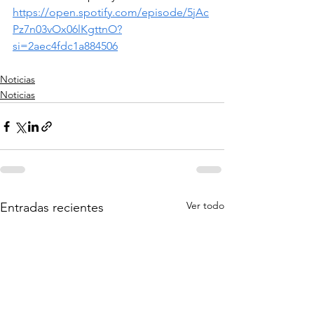
https://open.spotify.com/episode/5jAc
Pz7n03vOx06lKgttnO?
si=2aec4fdc1a884506
Noticias
Noticias
Ver todo
Entradas recientes