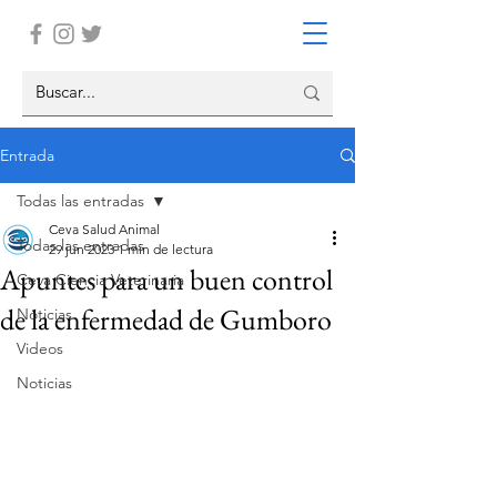
Entrada
Todas las entradas
Ceva Salud Animal
Todas las entradas
29 jun 2023
1 min de lectura
Apuntes para un buen control
Ceva Ciencia Veterinaria
de la enfermedad de Gumboro
Noticias
Videos
Noticias