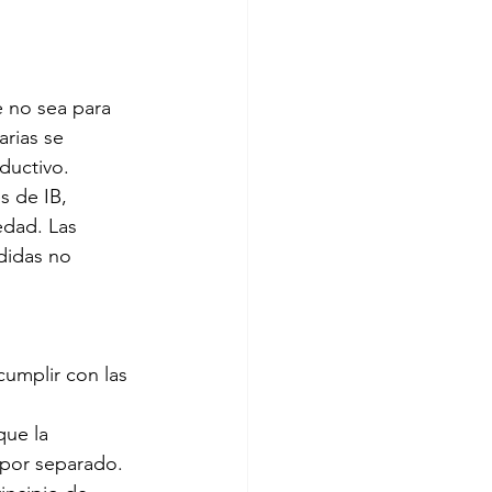
 no sea para 
rias se 
ductivo.
s de IB, 
edad. Las 
didas no 
umplir con las 
que la 
 por separado. 