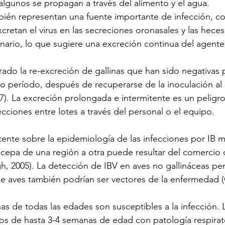
lgunos se propagan a través del alimento y el agua.
mbién representan una fuente importante de infección, 
cretan el virus en las secreciones oronasales y las heces
onario, lo que sugiere una excreción continua del agente
ado la re-excreción de gallinas que han sido negativas p
rto período, después de recuperarse de la inoculación al
7). La excreción prolongada e intermitente es un peligro
ecciones entre lotes a través del personal o el equipo.
stente sobre la epidemiología de las infecciones por IB m
cepa de una región a otra puede resultar del comercio 
h, 2005). La detección de IBV en aves no gallináceas pe
de aves también podrían ser vectores de la enfermedad 
inas de todas las edades son susceptibles a la infección
os de hasta 3-4 semanas de edad con patología respirator