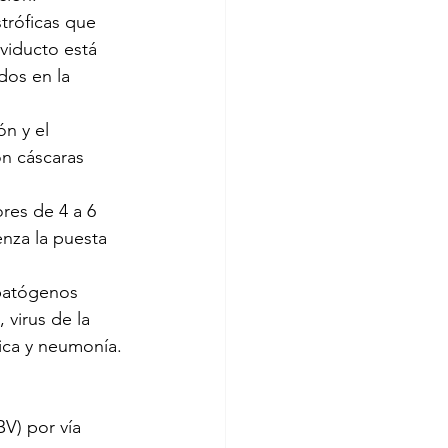
tróficas que 
viducto está 
os en la 
n y el 
n cáscaras 
res de 4 a 6 
nza la puesta 
 patógenos 
 virus de la 
ica y neumonía.
BV) por vía 