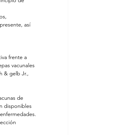
incipio de 
os, 
presente, así 
iva frente a 
epas vacunales 
 & gelb Jr., 
 
vacunas de 
n disponibles 
 enfermedades. 
yección 