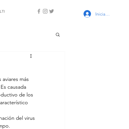
LTI
Iniciar sesión
 aviares más 
 Es causada 
oductivo de los 
racterístico 
ación del virus 
ampo.