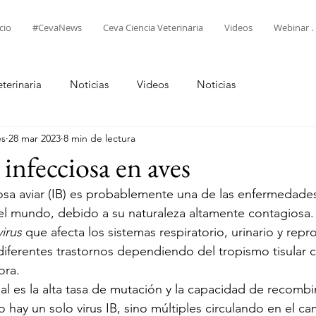
cio
#CevaNews
Ceva Ciencia Veterinaria
Videos
Webinar . 
terinaria
Noticias
Videos
Noticias
es
28 mar 2023
8 min de lectura
infecciosa en aves
iosa aviar (IB) es probablemente una de las enfermedades
el mundo, debido a su naturaleza altamente contagiosa.
irus
 que afecta los sistemas respiratorio, urinario y repr
iferentes trastornos dependiendo del tropismo tisular ca
ora.
l es la alta tasa de mutación y la capacidad de recombin
o hay un solo virus IB, sino múltiples circulando en el c