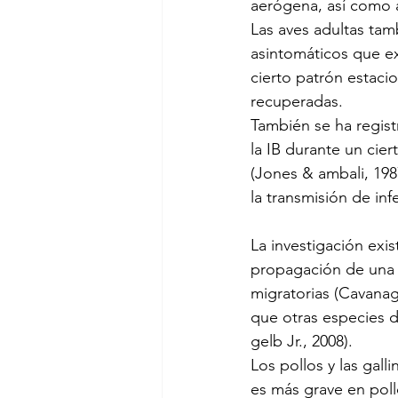
aerógena, así como a
Las aves adultas ta
asintomáticos que ex
cierto patrón estaci
recuperadas.
También se ha registr
la IB durante un cie
(Jones & ambali, 198
la transmisión de inf
La investigación exi
propagación de una 
migratorias (Cavanag
que otras especies 
gelb Jr., 2008).
Los pollos y las gall
es más grave en poll