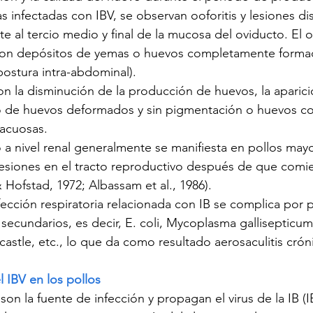
 infectadas con IBV, se observan ooforitis y lesiones dis
e al tercio medio y final de la mucosa del oviducto. El o
, con depósitos de yemas o huevos completamente formad
ostura intra-abdominal).
n la disminución de la producción de huevos, la aparició
de huevos deformados y sin pigmentación o huevos co
 acuosas.
 a nivel renal generalmente se manifiesta en pollos mayo
esiones en el tracto reproductivo después de que comie
 Hofstad, 1972; Albassam et al., 1986).
fección respiratoria relacionada con IB se complica por
 secundarios, es decir, E. coli, Mycoplasma gallisepticum,
tle, etc., lo que da como resultado aerosaculitis crón
 IBV en los pollos
on la fuente de infección y propagan el virus de la IB (I