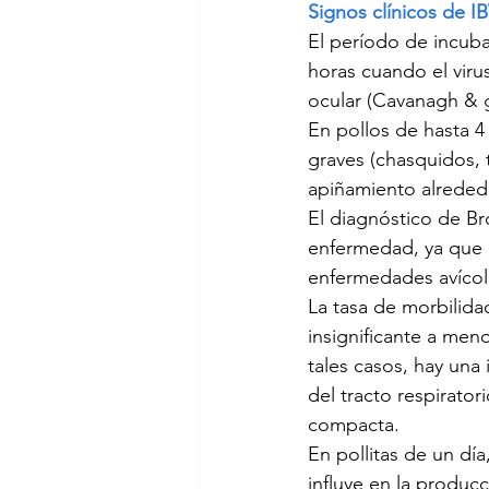
Signos clínicos de I
El período de incuba
horas cuando el virus
ocular (Cavanagh & ge
En pollos de hasta 4
graves (chasquidos, t
apiñamiento alrededo
El diagnóstico de Bro
enfermedad, ya que l
enfermedades avícol
La tasa de morbilida
insignificante a men
tales casos, hay una 
del tracto respirato
compacta.
En pollitas de un dí
influye en la produc