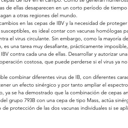
as cepas de IBV en el campo. Como se generan numerosa
as de ellas desaparecen en un corto período de tiempo 
pagan a otras regiones del mundo.
cambios en las cepas de IBV y la necesidad de proteger 
susceptibles, es ideal contar con vacunas homólogas pa
ntra el virus circulante. Sin embargo, como la mayoría d
, es una tarea muy desafiante, prácticamente imposible, 
IBV contra cada una de ellas. Desarrollar y autorizar un
operación costosa, que puede perderse si el virus ya no
le combinar diferentes virus de IB, con diferentes carac
tener un efecto sinérgico y por tanto ampliar el espectro
o, ya se ha demostrado que la combinación de cepas a
 del grupo 793B con una cepa de tipo Mass, actúa sinér
 de protección de las dos vacunas individuales si se apl