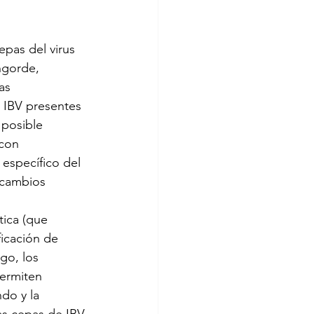
epas del virus 
ngorde, 
as 
 IBV presentes 
 posible 
con 
 específico del 
 cambios 
tica (que 
ficación de 
go, los 
ermiten 
do y la 