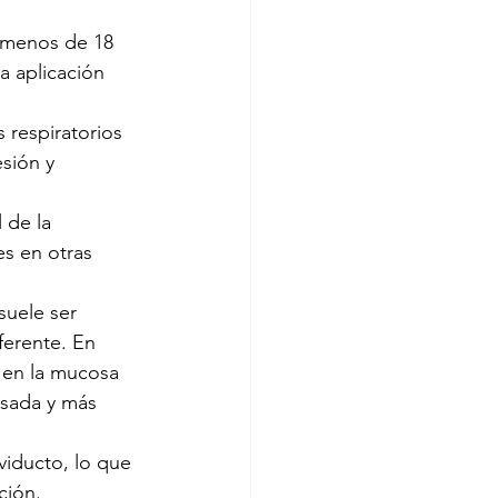
 menos de 18 
a aplicación 
 respiratorios 
esión y 
 de la 
s en otras 
suele ser 
ferente. En 
e en la mucosa 
osada y más 
viducto, lo que 
ción.