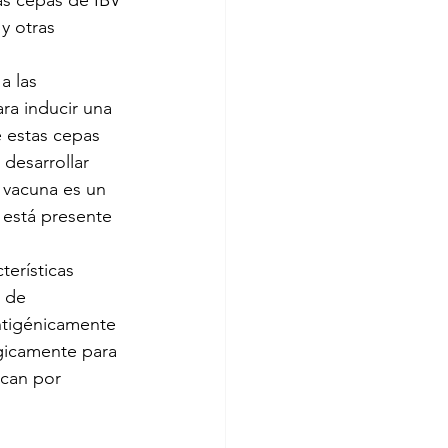
s cepas de IBV 
y otras 
a las 
ra inducir una 
e estas cepas 
desarrollar 
a vacuna es un 
 está presente 
terísticas 
 de 
ntigénicamente 
gicamente para 
ican por 