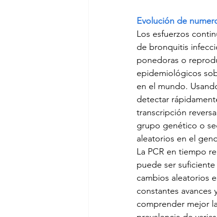
Evolución de numero
Los esfuerzos contin
de bronquitis infecc
ponedoras o reprodu
epidemiológicos sobr
en el mundo. Usando 
detectar rápidamente
transcripción revers
grupo genético o sec
aleatorios en el gen
La PCR en tiempo rea
puede ser suficiente 
cambios aleatorios 
constantes avances y
comprender mejor la 