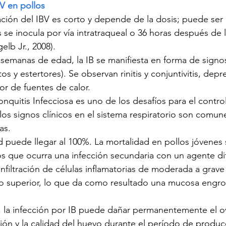
BV en pollos
ción del IBV es corto y depende de la dosis; puede ser
 se inocula por vía intratraqueal o 36 horas después de l
lb Jr., 2008).
 semanas de edad, la IB se manifiesta en forma de signos
os y estertores). Se observan rinitis y conjuntivitis, depr
r de fuentes de calor.
nquitis Infecciosa es uno de los desafíos para el control
os signos clínicos en el sistema respiratorio son comune
as.
d puede llegar al 100%. La mortalidad en pollos jóvenes 
os que ocurra una infección secundaria con un agente di
infiltración de células inflamatorias de moderada a grav
rio superior, lo que da como resultado una mucosa engr
a, la infección por IB puede dañar permanentemente el o
ción y la calidad del huevo durante el período de produc