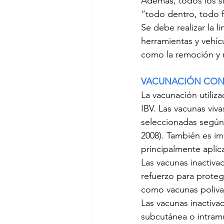
Además, todos los si
“todo dentro, todo f
Se debe realizar la l
herramientas y vehícu
como la remoción y 
VACUNACIÓN CONT
La vacunación utiliza
IBV. Las vacunas viv
seleccionadas según 
2008). También es im
principalmente aplica
Las vacunas inactiva
refuerzo para proteg
como vacunas poliva
Las vacunas inactiva
subcutánea o intramu