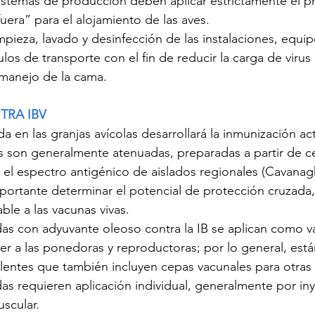
stemas de producción deben aplicar estrictamente el pr
uera” para el alojamiento de las aves.
impieza, lavado y desinfección de las instalaciones, equip
los de transporte con el fin de reducir la carga de virus 
manejo de la cama.
RA IBV
da en las granjas avícolas desarrollará la inmunización act
as son generalmente atenuadas, preparadas a partir de c
el espectro antigénico de aislados regionales (Cavanagh
portante determinar el potencial de protección cruzada,
ble a las vacunas vivas.
das con adyuvante oleoso contra la IB se aplican como 
er a las ponedoras y reproductoras; por lo general, está
lentes que también incluyen cepas vacunales para otras
das requieren aplicación individual, generalmente por in
scular.