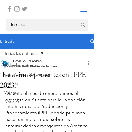
Entrada
Todas las entradas
Ceva Salud Animal
Todas las entradas
26 feb 2023
1 min de lectura
¡Estuvimos presentes en IPPE
Ceva Ciencia Veterinaria
2023!
Noticias
Videos
Durante el mes de enero, dimos el 
presente en Atlanta para la Exposición 
Noticias
Internacional de Producción y 
Procesamiento (IPPE) donde pudimos 
hacer un intercambio sobre las 
enfermedades emergentes en América 