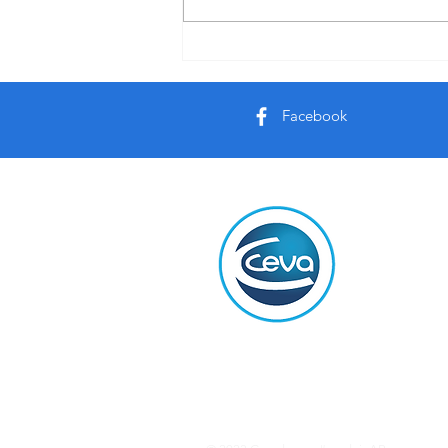
Un enfoque integral para la
prevención de la Influenza Aviar
Facebook
Conta
Ceva Salu
Camila O’
Buenos Air
Tel: (54 11
www.ceva.