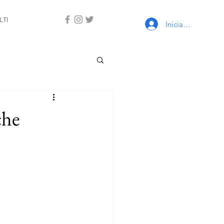
LTI
Iniciar sesión
che