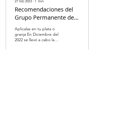
27 feb 2023
∙
1
min
Recomendaciones del
Grupo Permanente de
Expertos en IA para las
Aplicalas en tu plata o
Américas
granja En Diciembre del
2022 se llevó a cabo la
primera reunión del Grupo
Permanente de Expertos
en influenza...
12
0
Facebook
Instagram