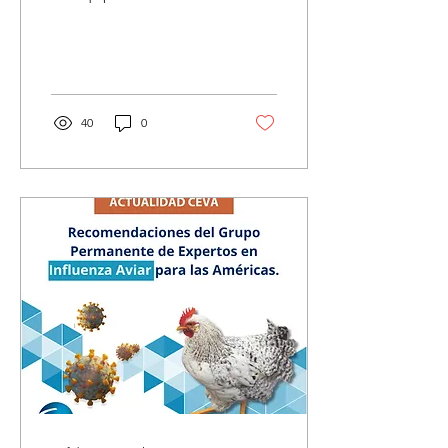
& Swine Cono Sur. Para el
equipo de Poultry, el 2023
está...
40
0